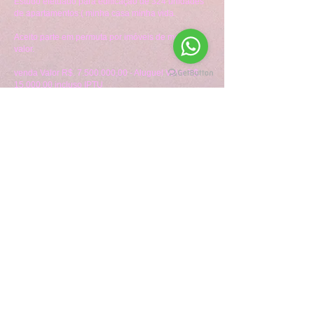
Estudo efetuado para edificação de 324 unidades
de apartamentos ( minha casa minha vida.
Aceito parte em permuta por imóveis de menor
valor.
venda Valor R$.
7.500.000
,00 - Aluguel Valor R$.
15.000,00 incluso IPTU
Financiamento direto com proprietário.