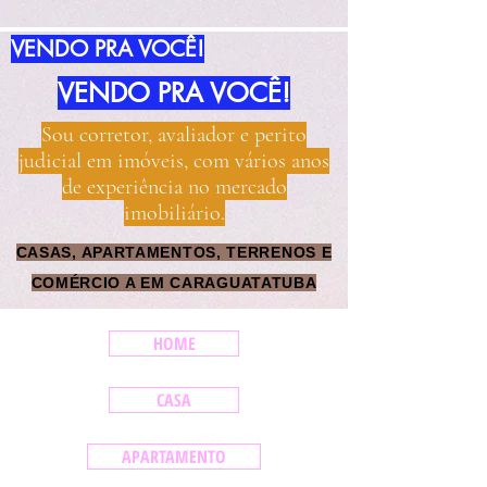
idazilimoveis.com.brwww.imoveisidazil.com.br
VENDO PRA VOCÊ!
VENDO PRA VOCÊ!
Sou corretor, avaliador e perito
judicial em imóveis, com vários anos
de experiência no mercado
imobiliário.
CASAS, APARTAMENTOS, TERRENOS E
COMÉRCIO A EM CARAGUATATUBA
HOME
CASA
APARTAMENTO