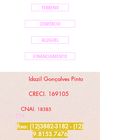
TERRENO
COMÉRCIO
ALUGUEL
FINANCIAMENTO
Idazil Gonçalves Pinto
CRECI. 169105
CNAI
. 18385
CN
fixo:
(12)3882-3182 - (12)
9.8153
.7476