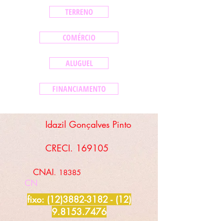
TERRENO
COMÉRCIO
ALUGUEL
FINANCIAMENTO
Idazil Gonçalves Pinto
CRECI. 169105
CNAI
. 18385
CN
fixo:
(12)3882-3182 - (12)
9.8153
.7476