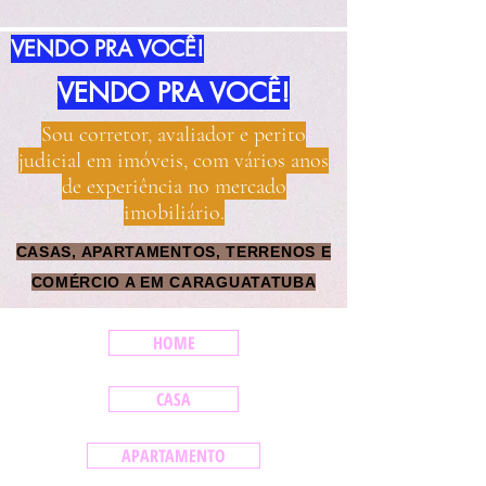
idazilimoveis.com.brwww.imoveisidazil.com.br
VENDO PRA VOCÊ!
VENDO PRA VOCÊ!
Sou corretor, avaliador e perito
judicial em imóveis, com vários anos
de experiência no mercado
imobiliário.
CASAS, APARTAMENTOS, TERRENOS E
COMÉRCIO A EM CARAGUATATUBA
HOME
CASA
APARTAMENTO