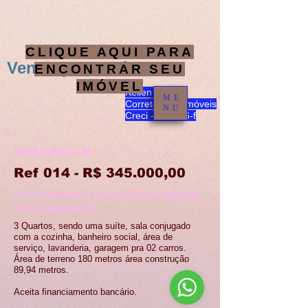
CLIQUE AQUI PARA
Vendo pra você!
ENCONTRAR SEU
IMÓVEL
Kellen Zonaro
ME
Corretora de imóveis
NU
Creci - 204156-f
Vendo pra você!
Ref 014 - R$ 34
5.000,00
Uma Excelente Casa No Morro do Algodão
em Caraguatatuba.
3 Quartos, sendo uma suíte, sala conjugado
com a cozinha, banheiro social, área de
serviço, lavanderia, garagem pra 02 carros.
Área de terreno 180 metros área construção
89,94 metros.
Aceita financiamento bancário.