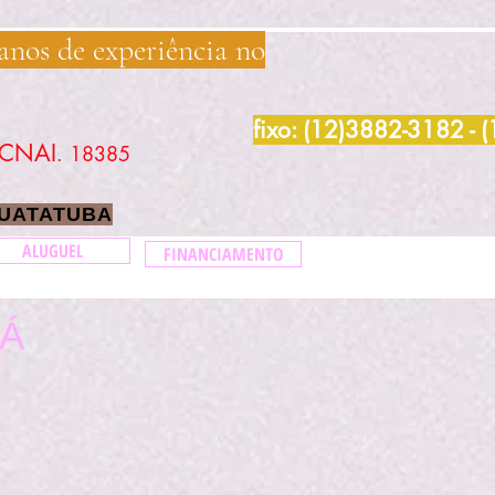
 anos de experiência no
fixo: (12)3882-3182 - 
CNAI
. 18385
GUATATUBA
ALUGUEL
FINANCIAMENTO
UÁ