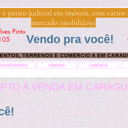
r e perito judicial em imóveis, com vários
mercado imobiliário.
Gonçalves Pinto
Vendo pra você!
CI. 169105
ENTOS, TERRENOS E COMÉRCIO A EM CARA
APARTAMENTO
TERRENO
COMÉRCIO
PTO A VENDA EM CARAG
cê!