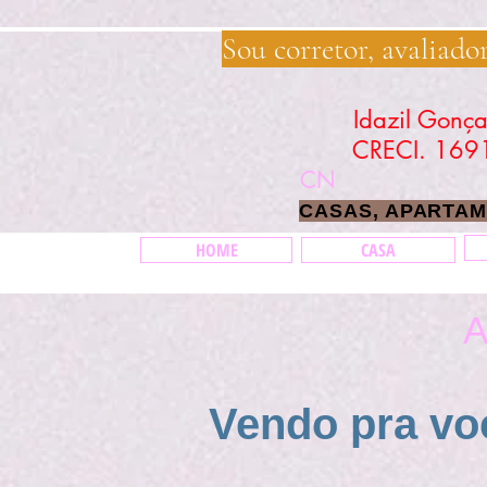
idazilimoveis.com.brwww.imoveisidazil.com.br
Sou corretor, avaliado
Idazil 
CRE
CN
CASAS, APARTAM
HOME
CASA
A
Vendo pra vo