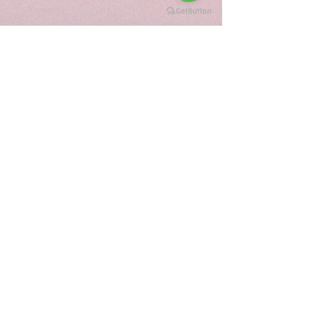
A casa fica em rua calçada,
próximo a escola, ponto de ônibus
e comércio local.
Possui:
3 dormitórios sendo 2
independentes no andar superior
2 banheiros
sala
cozinha
lavanderia
varanda
garagem coberta para 4 carros