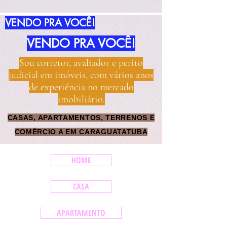
idazilimoveis.com.brwww.imoveisidazil.com.br
VENDO PRA VOCÊ!
VENDO PRA VOCÊ!
Sou corretor, avaliador e perito
judicial em imóveis, com vários anos
de experiência no mercado
imobiliário.
CASAS, APARTAMENTOS, TERRENOS E
COMÉRCIO A EM CARAGUATATUBA
HOME
CASA
APARTAMENTO