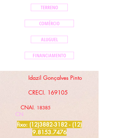
TERRENO
COMÉRCIO
ALUGUEL
FINANCIAMENTO
Idazil Gonçalves Pinto
CRECI. 169105
CNAI
. 18385
CN
fixo:
(12)3882-3182 - (12)
9.8153
.7476